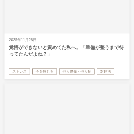
2025年11月28日
覚悟ができないと責めてた私へ。「準備が整うまで待
ってたんだよね？」
ストレス
今を感じる
他人優先・他人軸
対処法
感情