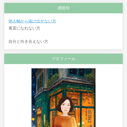
感情別
他人軸から抜け出せない方
素直になれない方
自分と向き合えない方
プロフィール