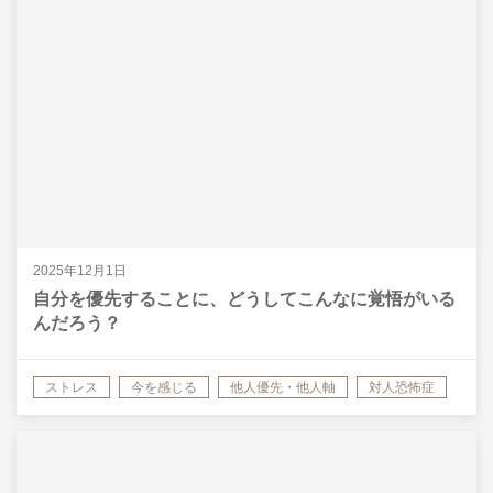
2025年12月1日
自分を優先することに、どうしてこんなに覚悟がいる
んだろう？
ストレス
今を感じる
他人優先・他人軸
対人恐怖症
対処法
感情