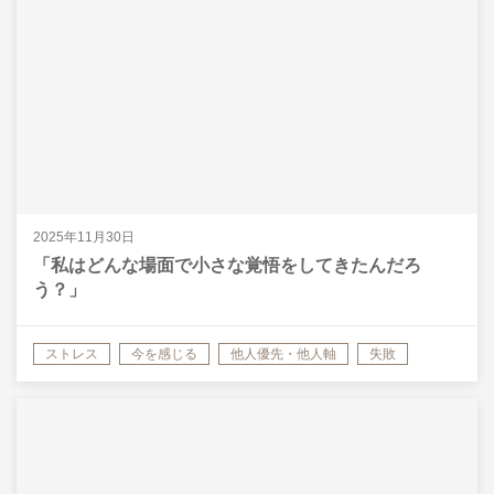
2025年11月30日
「私はどんな場面で小さな覚悟をしてきたんだろ
う？」
ストレス
今を感じる
他人優先・他人軸
失敗
対人恐怖症
対処法
感情