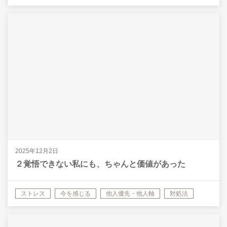
対人恐怖症
対処法
感情
2025年12月2日
２覚悟できない私にも、ちゃんと価値があった
ストレス
今を感じる
他人優先・他人軸
対処法
感情