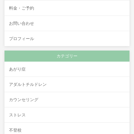
料金・ご予約
お問い合わせ
プロフィール
カテゴリー
あがり症
アダルトチルドレン
カウンセリング
ストレス
不登校