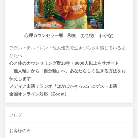
心理カウンセラー響 和奏 (ひびき わかな)
アダルトチルドレン・他人優先で生きづらさを感じているあ
なたへ
心と体のカウンセリング歴13年・8000人以上をサポート
「他人軸」から「自分軸」へ。あなたらしく生きる方法をお
伝えします
メディア出演：ラジオ『ぽかぽかそっぷ』にゲスト出演
全国オンライン対応（Zoom）
ブログ
お客様の声