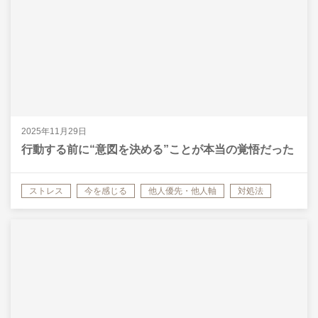
2025年11月29日
行動する前に“意図を決める”ことが本当の覚悟だった
ストレス
今を感じる
他人優先・他人軸
対処法
感情