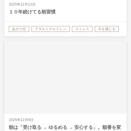
2025年12月12日
１０年続けてる朝習慣
あがり症
アダルトチルドレン
ストレス
今を感じる
他人優先・他人軸
失敗
対人恐怖症
対処法
感情
2025年12月9日
朝は「受け取る → ゆるめる → 安心する」。順番を変