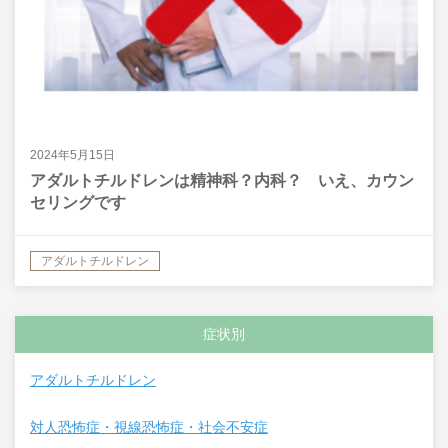
2024年5月15日
アダルトチルドレンは精神科？内科？ いえ、カウン
セリングです
アダルトチルドレン
症状別
アダルトチルドレン
対人恐怖症・視線恐怖症・社会不安症