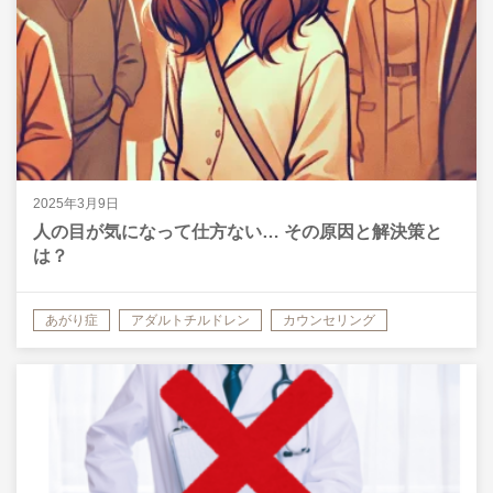
2025年3月9日
人の目が気になって仕方ない… その原因と解決策と
は？
あがり症
アダルトチルドレン
カウンセリング
ストレス
他人優先・他人軸
対人恐怖症
対処法