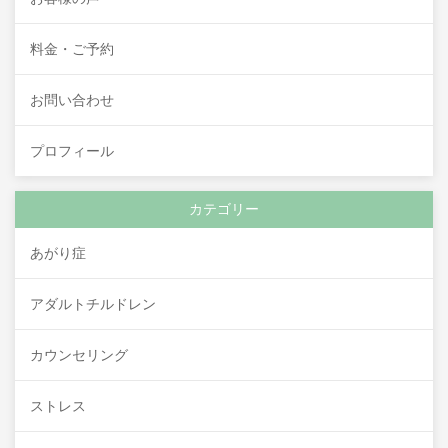
料金・ご予約
お問い合わせ
プロフィール
カテゴリー
あがり症
アダルトチルドレン
カウンセリング
ストレス