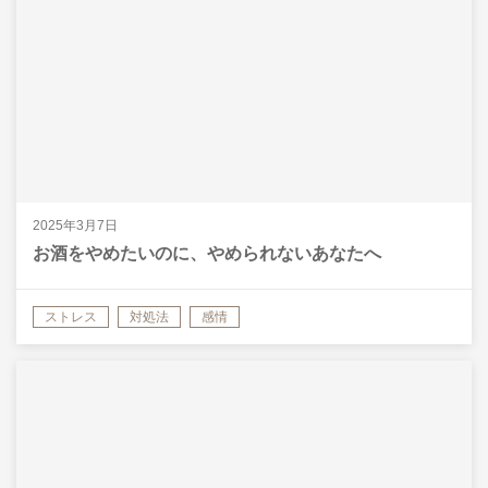
2025年3月7日
お酒をやめたいのに、やめられないあなたへ
ストレス
対処法
感情