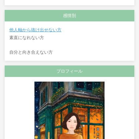
感情別
他人軸から抜け出せない方
素直になれない方
自分と向き合えない方
プロフィール