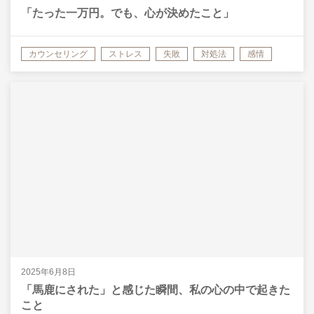
「たった一万円。でも、心が決めたこと」
カウンセリング
ストレス
失敗
対処法
感情
2025年6月8日
「馬鹿にされた」と感じた瞬間、私の心の中で起きた
こと