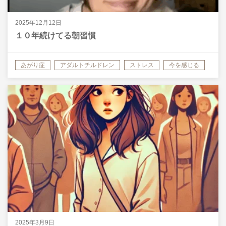
2025年12月12日
１０年続けてる朝習慣
あがり症
アダルトチルドレン
ストレス
今を感じる
他人優先・他人軸
失敗
対人恐怖症
対処法
感情
2025年3月9日