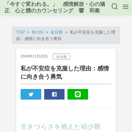
「今すぐ変われる。」 感情解放・心の矯
正 心と體のカウンセリング 響 和奏
TOP
BLOG
未分類
私が不安症を克服した理
由：感情に向き合う勇気
2024年11月20日
未分類
私が不安症を克服した理由：感情
に向き合う勇気
TWEET
SHARE
LINE
生きづらさを抱えた幼少期